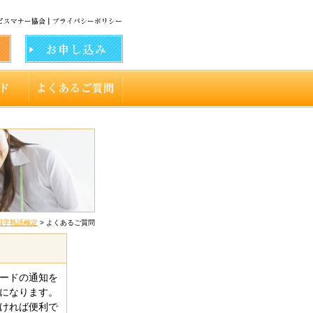
四字熟語検定
> よくあるご質問
ワードの通知を
になります。
だければ便利で