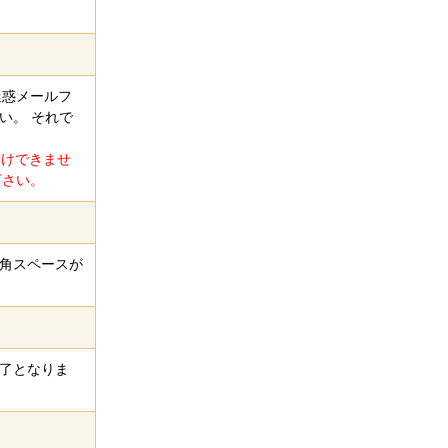
迷惑メールフ
い。 それで
届けできませ
下さい。
半角スペースが
終了となりま