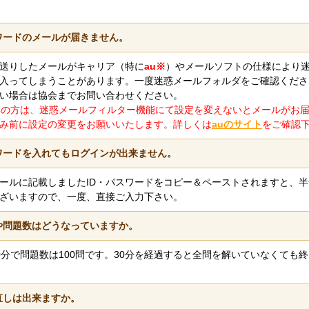
スワードのメールが届きません。
送りしたメールがキャリア（特に
au※
）やメールソフトの仕様により
入ってしまうことがあります。一度迷惑メールフォルダをご確認くださ
い場合は協会までお問い合わせください。
いの方は、迷惑メールフィルター機能にて設定を変えないとメールがお
み前に設定の変更をお願いいたします。詳しくは
auのサイト
をご確認
スワードを入れてもログインが出来ません。
ールに記載しましたID・パスワードをコピー＆ペーストされますと、
ざいますので、一度、直接ご入力下さい。
や問題数はどうなっていますか。
0分で問題数は100問です。30分を経過すると全問を解いていなくても
直しは出来ますか。