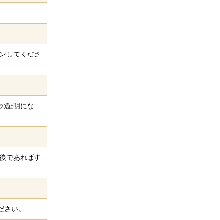
ンしてくださ
の証明にな
後であればす
ださい。