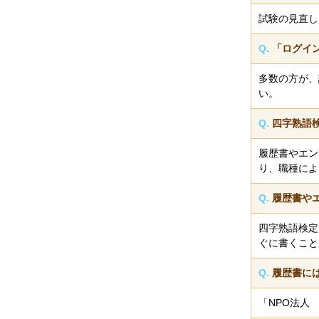
試験の見直し
Q.
「ログイ
多数の方が、
い。
Q.
四字熟語
履歴書やエン
り、職種によ
Q.
履歴書や
四字熟語検定
ぐに書くこと
Q.
履歴書に
「NPO法人