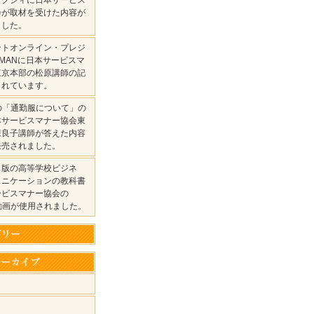
ゼクシィに日本サービス
会が取材を受けた内容が
ました。
ントオンライン・プレジ
MANに日本サービスマ
東京本部の松原講師の記
されています。
mの「通勤服について」の
本サービスマナー協会東
森良子講師が答えた内容
発売されました。
出版の高等学校ビジネ
ュニケーションの教科書
ービスマナー協会の
be動画が使用されました。
月
月