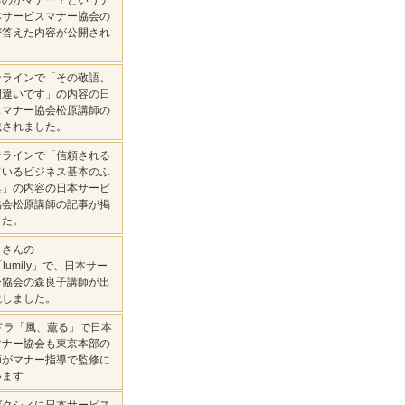
るのがマナー？というテ
本サービスマナー協会の
が答えた内容が公開され
ンラインで「その敬語、
間違いです」の内容の日
スマナー協会松原講師の
載されました。
ンラインで「信頼される
ているビジネス基本のふ
典」の内容の日本サービ
協会松原講師の記事が掲
した。
りさんの
e「lumily」で、日本サー
ー協会の森良子講師が出
説しました。
ドラ「風、薫る」で日本
マナー協会も東京本部の
師がマナー指導で監修に
います