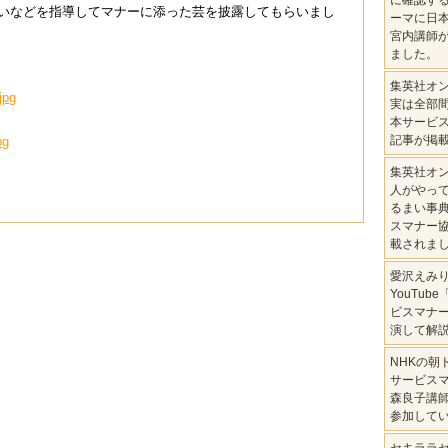
に確認す
いなどを指導してマナーに添った芸を披露してもらいまし
ーマに日
宮内講師
ました。
集英社オ
実は全部
本サービ
記事が掲
集英社オ
人がやっ
るまい事
スマナー
載されま
愛沢えみ
YouTub
ビスマナ
演して解
NHKの朝
サービス
森良子講
参加して