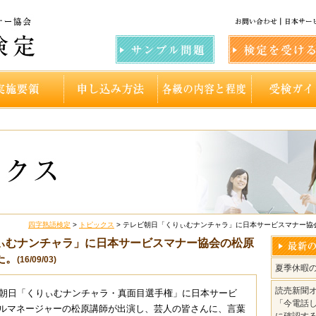
四字熟語検定
>
トピックス
> テレビ朝日「くりぃむナンチャラ」に日本サービスマナー協
ぃむナンチャラ」に日本サービスマナー協会の松原
た。
(16/09/03)
夏季休暇
読売新聞
朝日「くりぃむナンチャラ・
真面目選手権」に日本サービ
「今電話し
ルマネージャーの松原講師が出演し、芸人の皆さんに、言葉