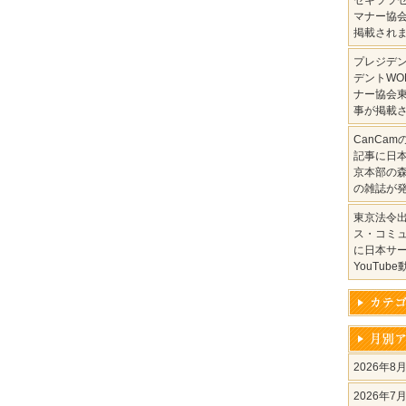
セキララ
マナー協
掲載され
プレジデ
デントWO
ナー協会
事が掲載
CanCa
記事に日
京本部の
の雑誌が
東京法令
ス・コミ
に日本サ
YouTu
2026年8
2026年7