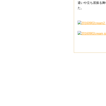
遣いや立ち居振る舞
た。